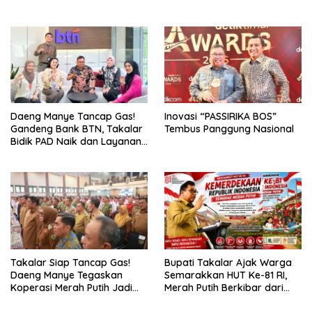
Tanpa Istri Hebat
Daeng Manye Tancap Gas!
Inovasi “PASSIRIKA BOS”
Gandeng Bank BTN, Takalar
Tembus Panggung Nasional
Bidik PAD Naik dan Layanan
Publik Makin Digital
Takalar Siap Tancap Gas!
Bupati Takalar Ajak Warga
Daeng Manye Tegaskan
Semarakkan HUT Ke-81 RI,
Koperasi Merah Putih Jadi
Merah Putih Berkibar dari
Motor Baru Ekonomi Desa
Kota hingga Pelosok Desa