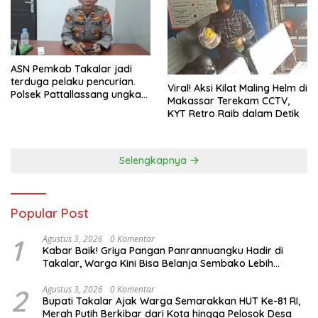
ASN Pemkab Takalar jadi
terduga pelaku pencurian.
Viral! Aksi Kilat Maling Helm di
Polsek Pattallassang ungkap
Makassar Terekam CCTV,
8 TKP, mulai sekolah hingga
KYT Retro Raib dalam Detik
rumah kosong. Ini kronologi
lengkapnya
Selengkapnya
Popular Post
1
Agustus 3, 2026
0 Komentar
Kabar Baik! Griya Pangan Panrannuangku Hadir di
Takalar, Warga Kini Bisa Belanja Sembako Lebih
Murah
2
Agustus 3, 2026
0 Komentar
Bupati Takalar Ajak Warga Semarakkan HUT Ke-81 RI,
Merah Putih Berkibar dari Kota hingga Pelosok Desa