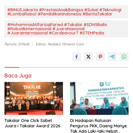
#BINUSJakarta #PrestasiAnakBangsa #Sulsel #Teknologi
#LombaRobot #PendidikanIndonesia #BeritaTakalar
#MuhammadAlfarizqiFaried #Takalar #SDN5Ballo
#RobotikInternasional #JuaraNasional
#JuaraInternasional #Cordeavour7 #STEMPedia
Penulis: Difkah
Editor: Redaksi 15menit.com
Baca Juga
Takalar One Click Sabet
Di Hadapan Ratusan
Juara I Takalar Award 2026
Pengurus PKK, Daeng Manye:
Tak Ada Laki-laki Hebat