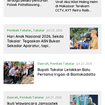
terduga pelaku pencurian.
g
Viral! Aksi Kilat Maling Helm
Polsek Pattallassang
m
di Makassar Terekam
ungkap 8 TKP, mulai
CCTV, KYT Retro Raib
sekolah hingga rumah
dalam Detik
kosong. Ini kronologi
lengkapnya
Pemkab Takalar
,
Takalar
Juli 23, 2026
Hari Anak Nasional 2026, Sekda
Takalar Tegaskan ASN Bukan
Sekadar Aparatur, tapi
Penggerak Pelayanan
Daerah
,
Pemkab Takalar
Juli 23, 2026
Bupati Takalar Letakkan Batu
Pertama Irigasi di Bontokadatto
Daerah
,
Pemkab Takalar
Juli 21, 2026
Ikuti Wawancara Jamsostek