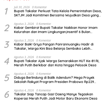
1
Juli 30, 2026
0 Komentar
Bupati Takalar Perkuat Tata Kelola Pemerintahan Desa,
SKTJM Jadi Komitmen Bersama Wujudkan Desa yang
Akuntabel
2
Agustus 3, 2026
0 Komentar
Kabar Gembira! Bupati Takalar Naikkan Honor Imam
Kelurahan dan Imam Lingkungan,Insentif 6 Bulan
Segera Dibayarkan
3
Agustus 3, 2026
0 Komentar
Kabar Baik! Griya Pangan Panrannuangku Hadir di
Takalar, Warga Kini Bisa Belanja Sembako Lebih
Murah
4
Agustus 3, 2026
0 Komentar
Bupati Takalar Ajak Warga Semarakkan HUT Ke-81 RI,
Merah Putih Berkibar dari Kota hingga Pelosok Desa
5
Agustus 4, 2026
0 Komentar
Diduga Berlindung di Balik Adendum? Mega Proyek
Sekolah Rakyat Program Presiden Prabowo Rp229
Miliar di Takalar Disorot, PPK Diminta Transparan
6
Agustus 4, 2026
0 Komentar
Takalar Siap Tancap Gas! Daeng Manye Tegaskan
Koperasi Merah Putih Jadi Motor Baru Ekonomi Desa