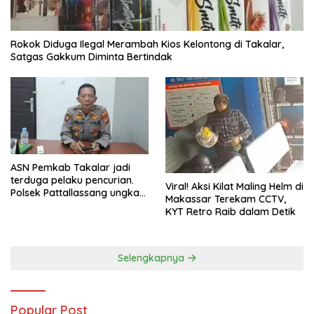
Rokok Diduga Ilegal Merambah Kios Kelontong di Takalar,
Satgas Gakkum Diminta Bertindak
ASN Pemkab Takalar jadi
terduga pelaku pencurian.
Viral! Aksi Kilat Maling Helm di
Polsek Pattallassang ungkap
Makassar Terekam CCTV,
8 TKP, mulai sekolah hingga
KYT Retro Raib dalam Detik
rumah kosong. Ini kronologi
lengkapnya
Selengkapnya
Popular Post