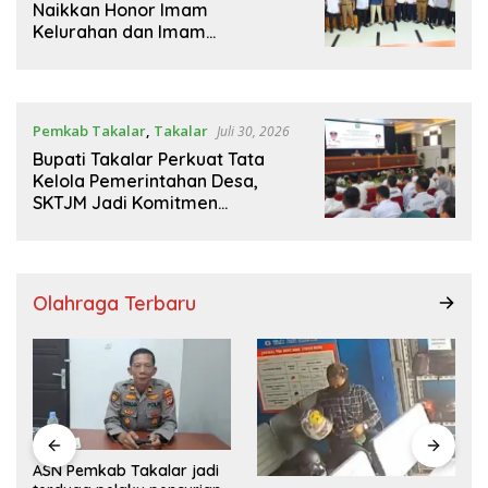
Naikkan Honor Imam
Kelurahan dan Imam
Lingkungan,Insentif 6 Bulan
Segera Dibayarkan
Pemkab Takalar
,
Takalar
Juli 30, 2026
Bupati Takalar Perkuat Tata
Kelola Pemerintahan Desa,
SKTJM Jadi Komitmen
Bersama Wujudkan Desa yang
Akuntabel
Olahraga Terbaru
ASN Pemkab Takalar jadi