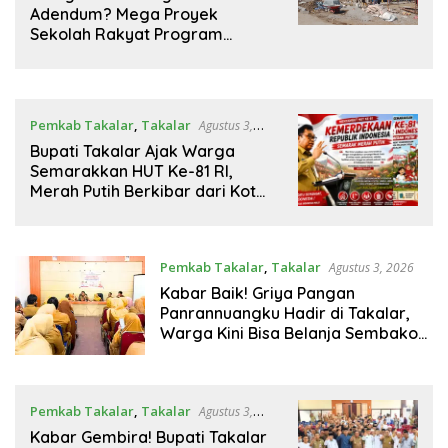
Adendum? Mega Proyek
Sekolah Rakyat Program
Presiden Prabowo Rp229 Miliar
di Takalar Disorot, PPK Diminta
Transparan
Pemkab Takalar
,
Takalar
Agustus 3,
2026
Bupati Takalar Ajak Warga
Semarakkan HUT Ke-81 RI,
Merah Putih Berkibar dari Kota
hingga Pelosok Desa
Pemkab Takalar
,
Takalar
Agustus 3, 2026
Kabar Baik! Griya Pangan
Panrannuangku Hadir di Takalar,
Warga Kini Bisa Belanja Sembako
Lebih Murah
Pemkab Takalar
,
Takalar
Agustus 3,
2026
Kabar Gembira! Bupati Takalar