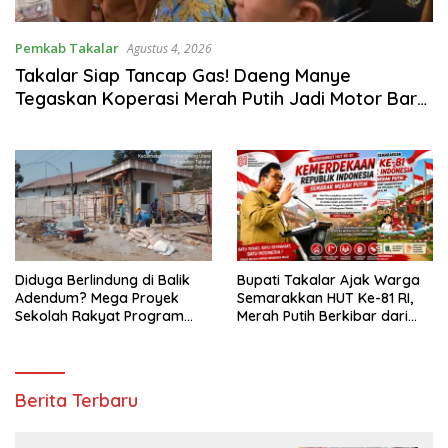
Pemkab Takalar
Agustus 4, 2026
Takalar Siap Tancap Gas! Daeng Manye
Tegaskan Koperasi Merah Putih Jadi Motor Baru
Ekonomi Desa
Diduga Berlindung di Balik
Bupati Takalar Ajak Warga
Adendum? Mega Proyek
Semarakkan HUT Ke-81 RI,
Sekolah Rakyat Program
Merah Putih Berkibar dari
Presiden Prabowo Rp229
Kota hingga Pelosok Desa
Miliar di Takalar Disorot, PPK
Diminta Transparan
15menit.com
Berita Terbaru