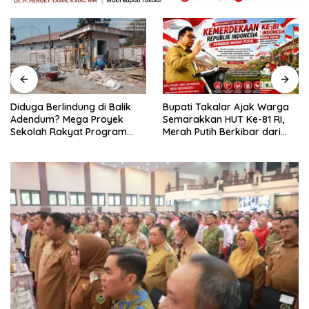
Diduga Berlindung di Balik
Bupati Takalar Ajak Warga
Adendum? Mega Proyek
Semarakkan HUT Ke-81 RI,
Sekolah Rakyat Program
Merah Putih Berkibar dari
Presiden Prabowo Rp229
Kota hingga Pelosok Desa
Miliar di Takalar Disorot, PPK
Diminta Transparan