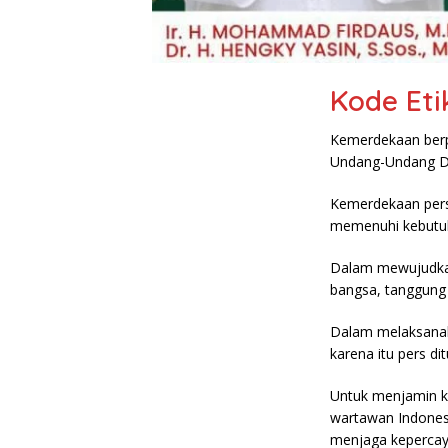
Kode Eti
Kemerdekaan berpe
Undang-Undang Da
Kemerdekaan pers
memenuhi kebutuh
Dalam mewujudkan
bangsa, tanggung
Dalam melaksanaka
karena itu pers di
Untuk menjamin k
wartawan Indones
menjaga kepercaya