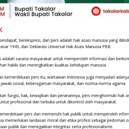
k
ndapat, berekspresi, dan pers adalah hak asasi manusia yang dilind
sar 1945, dan Deklarasi Universal Hak Asasi Manusia PBB.
 adalah sarana masyarakat untuk memperoleh informasi dan berkom
an hakiki dan meningkatkan kualitas kehidupan manusia.
 kemerdekaan pers itu, wartawan Indonesia juga menyadari adanya
 jawab sosial, keberagaman masyarakat, dan norma-norma agama.
n fungsi, hak, kewajiban dan peranannya, pers menghormati hak asa
tuntut profesional dan terbuka untuk dikontrol oleh masyarakat.
emerdekaan pers dan memenuhi hak publik untuk memperoleh inform
ia memerlukan landasan moral dan etika profesi sebagai pedoman o
an publik dan menegakkan integritas serta profesionalisme.