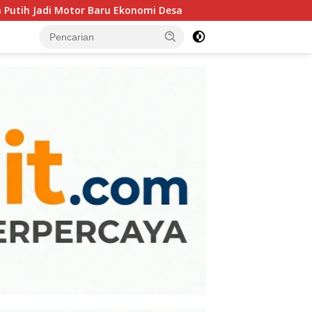
or Baru Ekonomi Desa
Diduga Berlindung di Balik Aden