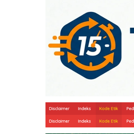
Disclaimer
Indeks
Kode Etik
Ped
Disclaimer
Indeks
Kode Etik
Ped