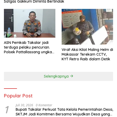
Satgas Gakkum Diminta Bertindak
ASN Pemkab Takalar jadi
terduga pelaku pencurian.
Viral! Aksi Kilat Maling Helm di
Polsek Pattallassang ungkap
Makassar Terekam CCTV,
8 TKP, mulai sekolah hingga
KYT Retro Raib dalam Detik
rumah kosong. Ini kronologi
lengkapnya
Selengkapnya
Popular Post
1
Juli 30, 2026
0 Komentar
Bupati Takalar Perkuat Tata Kelola Pemerintahan Desa,
SKTJM Jadi Komitmen Bersama Wujudkan Desa yang