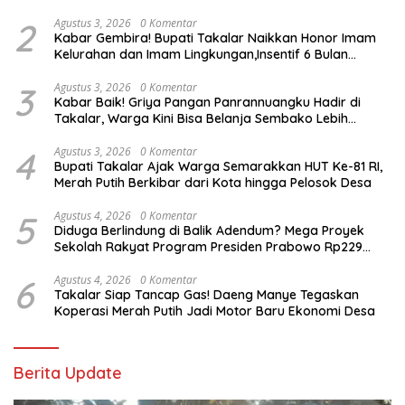
Akuntabel
2
Agustus 3, 2026
0 Komentar
Kabar Gembira! Bupati Takalar Naikkan Honor Imam
Kelurahan dan Imam Lingkungan,Insentif 6 Bulan
Segera Dibayarkan
3
Agustus 3, 2026
0 Komentar
Kabar Baik! Griya Pangan Panrannuangku Hadir di
Takalar, Warga Kini Bisa Belanja Sembako Lebih
Murah
4
Agustus 3, 2026
0 Komentar
Bupati Takalar Ajak Warga Semarakkan HUT Ke-81 RI,
Merah Putih Berkibar dari Kota hingga Pelosok Desa
5
Agustus 4, 2026
0 Komentar
Diduga Berlindung di Balik Adendum? Mega Proyek
Sekolah Rakyat Program Presiden Prabowo Rp229
Miliar di Takalar Disorot, PPK Diminta Transparan
6
Agustus 4, 2026
0 Komentar
Takalar Siap Tancap Gas! Daeng Manye Tegaskan
Koperasi Merah Putih Jadi Motor Baru Ekonomi Desa
Berita Update