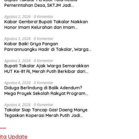
Pemerintahan Desa, SKTJM Jadi
Komitmen Bersama Wujudkan Desa yang
Akuntabel
Agustus 3, 2026
0 Komentar
Kabar Gembira! Bupati Takalar Naikkan
Honor Imam Kelurahan dan Imam
Lingkungan,Insentif 6 Bulan Segera
Dibayarkan
Agustus 3, 2026
0 Komentar
Kabar Baik! Griya Pangan
Panrannuangku Hadir di Takalar, Warga
Kini Bisa Belanja Sembako Lebih Murah
Agustus 3, 2026
0 Komentar
Bupati Takalar Ajak Warga Semarakkan
HUT Ke-81 RI, Merah Putih Berkibar dari
Kota hingga Pelosok Desa
Agustus 4, 2026
0 Komentar
Diduga Berlindung di Balik Adendum?
Mega Proyek Sekolah Rakyat Program
Presiden Prabowo Rp229 Miliar di Takalar
Disorot, PPK Diminta Transparan
Agustus 4, 2026
0 Komentar
Takalar Siap Tancap Gas! Daeng Manye
Tegaskan Koperasi Merah Putih Jadi
Motor Baru Ekonomi Desa
ita Update