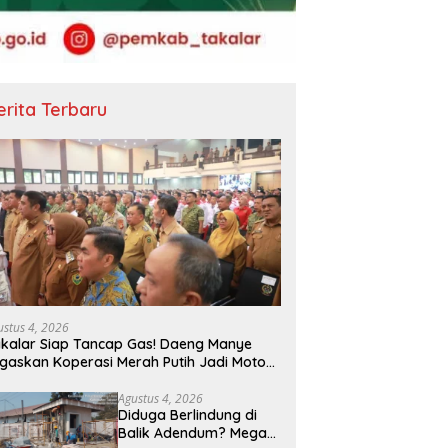
erita Terbaru
 Gembira! Bupati Takalar
Bupati Takalar Perkuat Tata
H
kan Honor Imam
Kelola Pemerintahan Desa,
S
rahan dan Imam
SKTJM Jadi Komitmen
B
ustus 4, 2026
ungan,Insentif 6 Bulan
Bersama Wujudkan Desa yang
P
kalar Siap Tancap Gas! Daeng Manye
ra Dibayarkan
Akuntabel
gaskan Koperasi Merah Putih Jadi Motor
ru Ekonomi Desa
Agustus 4, 2026
Diduga Berlindung di
Balik Adendum? Mega