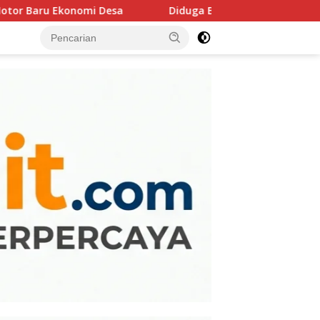
Diduga Berlindung di Balik Adendum? Mega Proyek Sekolah Ra