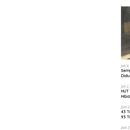
Juli 4
Semp
Didu
Juli 2
HUT 
Hiba
dan 
Juni 
43 T
93 T
Taka
Juni 