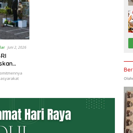
lar
Juni 2, 2026
BRI
skan
Ber
 komitmennya
masyarakat
Olah