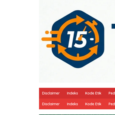
Disclaimer
Indeks
Kode Etik
Ped
Disclaimer
Indeks
Kode Etik
Ped