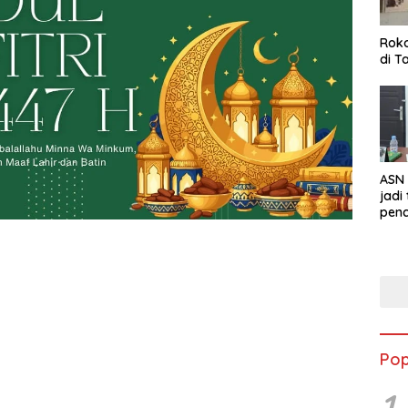
Roko
di T
ASN
jadi
penc
Patt
8 TK
hing
Ini 
len
Pop
1