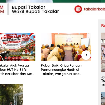
B
akalar Ajak Warga
Kabar Baik! Griya Pangan
Kabar
an HUT Ke-81 RI,
Panrannuangku Hadir di
Naik
tih Berkibar dari Kota
Takalar, Warga Kini Bisa
Kelu
Ag
elosok Desa
Belanja Sembako Lebih Murah
Lingk
Ta
Sege
Te
Ba