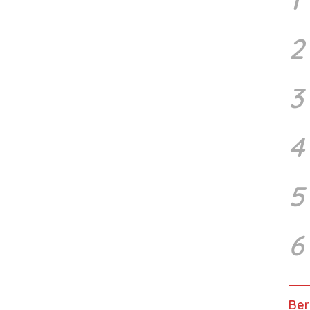
2
3
4
5
6
Ber