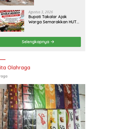
Proyek Sekolah Rakyat
Program Presiden
Prabowo Rp229 Miliar di
Agustus 3, 2026
Takalar Disorot, PPK
Bupati Takalar Ajak
Diminta Transparan
Warga Semarakkan HUT
Ke-81 RI, Merah Putih
Berkibar dari Kota hingga
Pelosok Desa
Selengkapnya
ita Olahraga
raga