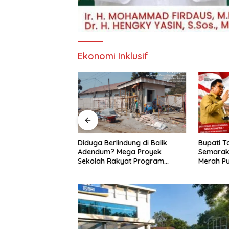
Ekonomi Inklusif
Bupati T
p Tancap Gas!
Diduga Berlindung di Balik
Semarakk
e Tegaskan
Adendum? Mega Proyek
Merah Pu
rah Putih Jadi
Sekolah Rakyat Program
hingga P
 Ekonomi Desa
Presiden Prabowo Rp229 Miliar
di Takalar Disorot, PPK Diminta
Transparan