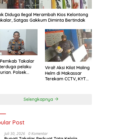
k Diduga Ilegal Merambah Kios Kelontong
akalar, Satgas Gakkum Diminta Bertindak
 Pemkab Takalar
 terduga pelaku
Viral! Aksi Kilat Maling
urian. Polsek
Helm di Makassar
allassang ungkap
Terekam CCTV, KYT
P, mulai sekolah
Retro Raib dalam
ga rumah kosong.
Detik
kronologi
Selengkapnya
gkapnya
ular Post
Juli 30, 2026
0 Komentar
Bupati Takalar Perkuat Tata Kelola