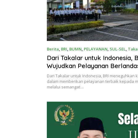
Berita
,
BRI
,
BUMN
,
PELAYANAN
,
SUL-SEL
,
Taka
Dari Takalar untuk Indonesia, 
Wujudkan Pelayanan Berlanda
Pancasila
Dari Takalar untuk Indonesia, BRI meneguhkan
dalam memberikan pelayanan terbaik kepada 
melalui semangat…