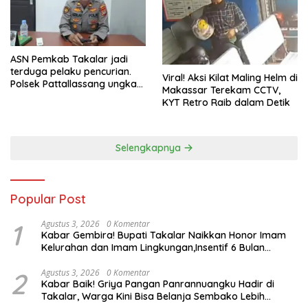
ASN Pemkab Takalar jadi
terduga pelaku pencurian.
Viral! Aksi Kilat Maling Helm di
Polsek Pattallassang ungkap
Makassar Terekam CCTV,
8 TKP, mulai sekolah hingga
KYT Retro Raib dalam Detik
rumah kosong. Ini kronologi
lengkapnya
Selengkapnya
Popular Post
1
Agustus 3, 2026
0 Komentar
Kabar Gembira! Bupati Takalar Naikkan Honor Imam
Kelurahan dan Imam Lingkungan,Insentif 6 Bulan
Segera Dibayarkan
2
Agustus 3, 2026
0 Komentar
Kabar Baik! Griya Pangan Panrannuangku Hadir di
Takalar, Warga Kini Bisa Belanja Sembako Lebih