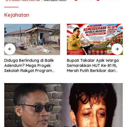
Kejahatan
Bupati Takalar Ajak Warga
Diduga Berlindung di Balik
Semarakkan HUT Ke-81 RI,
Adendum? Mega Proyek
Merah Putih Berkibar dari
Sekolah Rakyat Program
Kota hingga Pelosok Desa
Presiden Prabowo Rp229
Miliar di Takalar Disorot, PPK
Diminta Transparan