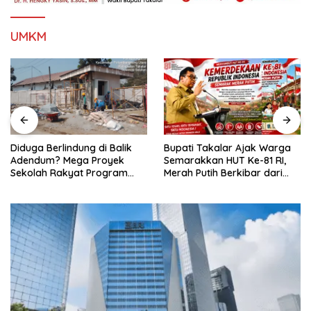
UMKM
Bupati Takalar Ajak Warga
Diduga Berlindung di Balik
Semarakkan HUT Ke-81 RI,
Adendum? Mega Proyek
Merah Putih Berkibar dari
Sekolah Rakyat Program
Kota hingga Pelosok Desa
Presiden Prabowo Rp229
Miliar di Takalar Disorot, PPK
Diminta Transparan