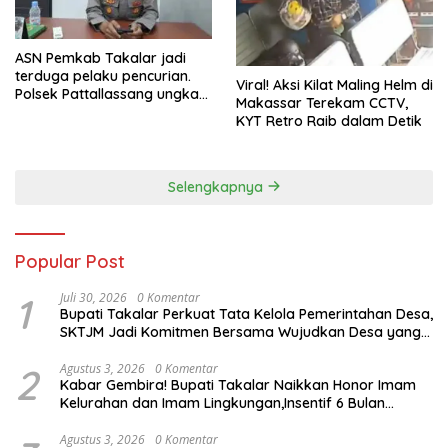
ASN Pemkab Takalar jadi
terduga pelaku pencurian.
Viral! Aksi Kilat Maling Helm di
Polsek Pattallassang ungkap
Makassar Terekam CCTV,
8 TKP, mulai sekolah hingga
KYT Retro Raib dalam Detik
rumah kosong. Ini kronologi
lengkapnya
Selengkapnya
Popular Post
1
Juli 30, 2026
0 Komentar
Bupati Takalar Perkuat Tata Kelola Pemerintahan Desa,
SKTJM Jadi Komitmen Bersama Wujudkan Desa yang
Akuntabel
2
Agustus 3, 2026
0 Komentar
Kabar Gembira! Bupati Takalar Naikkan Honor Imam
Kelurahan dan Imam Lingkungan,Insentif 6 Bulan
Segera Dibayarkan
Agustus 3, 2026
0 Komentar