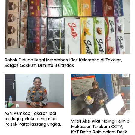
Rokok Diduga Ilegal Merambah Kios Kelontong di Takalar,
Satgas Gakkum Diminta Bertindak
ASN Pemkab Takalar jadi
terduga pelaku pencurian.
Viral! Aksi Kilat Maling Helm di
Polsek Pattallassang ungkap
Makassar Terekam CCTV,
8 TKP, mulai sekolah hingga
KYT Retro Raib dalam Detik
rumah kosong. Ini kronologi