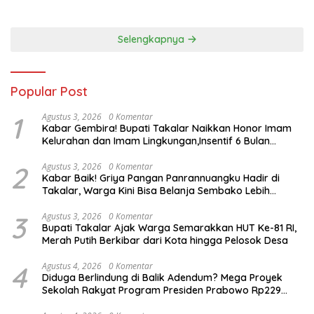
lengkapnya
Selengkapnya
Popular Post
1
Agustus 3, 2026
0 Komentar
Kabar Gembira! Bupati Takalar Naikkan Honor Imam
Kelurahan dan Imam Lingkungan,Insentif 6 Bulan
Segera Dibayarkan
2
Agustus 3, 2026
0 Komentar
Kabar Baik! Griya Pangan Panrannuangku Hadir di
Takalar, Warga Kini Bisa Belanja Sembako Lebih
Murah
3
Agustus 3, 2026
0 Komentar
Bupati Takalar Ajak Warga Semarakkan HUT Ke-81 RI,
Merah Putih Berkibar dari Kota hingga Pelosok Desa
4
Agustus 4, 2026
0 Komentar
Diduga Berlindung di Balik Adendum? Mega Proyek
Sekolah Rakyat Program Presiden Prabowo Rp229
Miliar di Takalar Disorot, PPK Diminta Transparan