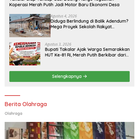
Koperasi Merah Putih Jadi Motor Baru Ekonomi Desa
Agustus 4, 2026
Diduga Berlindung di Balik Adendum?
Mega Proyek Sekolah Rakyat
Program Presiden Prabowo Rp229
Miliar di Takalar Disorot, PPK Diminta
Transparan
Agustus 3, 2026
Bupati Takalar Ajak Warga Semarakkan
HUT Ke-81 RI, Merah Putih Berkibar dari
Kota hingga Pelosok Desa
Selengkapnya
Berita Olahraga
Olahraga