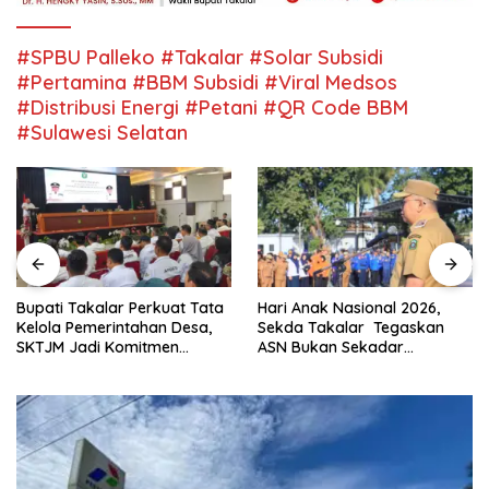
#SPBU Palleko #Takalar #Solar Subsidi
#Pertamina #BBM Subsidi #Viral Medsos
#Distribusi Energi #Petani #QR Code BBM
#Sulawesi Selatan
Bupati Takalar Perkuat Tata
Hari Anak Nasional 2026,
Kelola Pemerintahan Desa,
Sekda Takalar Tegaskan
SKTJM Jadi Komitmen
ASN Bukan Sekadar
Bersama Wujudkan Desa
Aparatur, tapi Penggerak
yang Akuntabel
Pelayanan